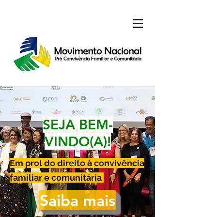
SEJA BEM-
VINDO(A)!
Em prol do direito à convivência
familiar e comunitária
Saiba mais