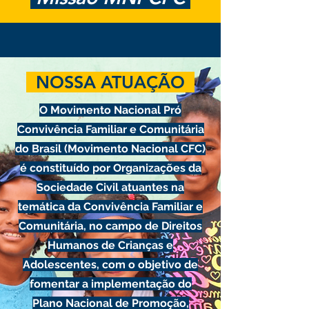
NOSSA ATUAÇÃO
O Movimento Nacional Pró
Convivência Familiar e Comunitária
do Brasil (Movimento Nacional CFC)
é constituído por Organizações da
Sociedade Civil atuantes na
temática da Convivência Familiar e
Comunitária, no campo de Direitos
Humanos de Crianças e
Adolescentes, com o objetivo de
fomentar a implementação do
Plano Nacional de Promoção,