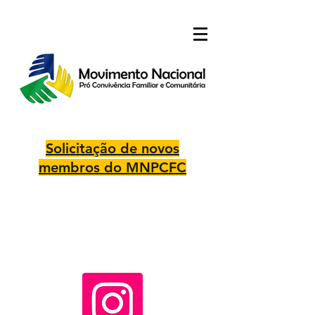
Solicitação de novos
membros do MNPCFC