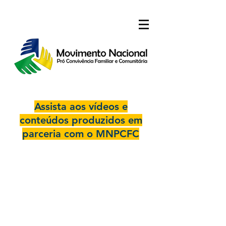
Assista aos vídeos e
conteúdos produzidos em
parceria com o MNPCFC